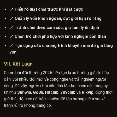
📌
Hiểu rõ luật chơi trước khi đặt cược
📌
Quản lý vốn khôn ngoan, đặt giới hạn rõ ràng
📌
Tránh chơi theo cảm xúc, giữ tâm lý ổn định
📌
Chọn trò chơi phù hợp với kinh nghiệm bản thân
📌
Tận dụng các chương trình khuyến mãi để gia tăng
vốn
VII.
Kết Luận
Game bài đổi thưởng 2026 tiếp tục là xu hướng giải trí hấp
dẫn, với nhiều đổi mới về công nghệ và trải nghiệm người
dùng. Dù vậy, người chơi cần tỉnh táo lựa chọn nền tảng uy
tín như
Sunwin
,
Go88
,
Hitclub
,
789club
và
Rikvip
, đồng thời
giữ thái độ chơi có trách nhiệm để tận hưởng niềm vui và
tránh rủi ro không đáng có.