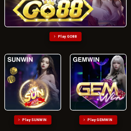
Play GO88
Play SUNWIN
Play GEMWIN