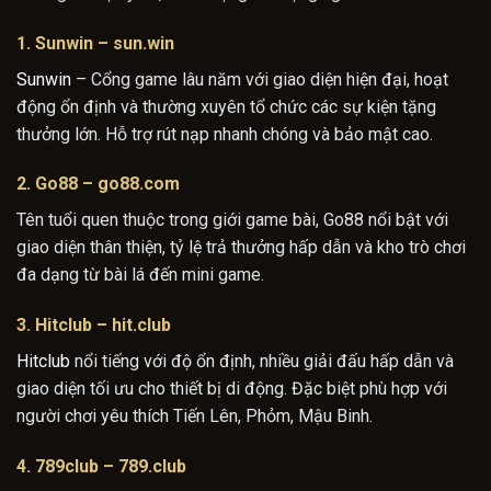
1. Sunwin
– sun.win
Sunwin
– Cổng game lâu năm với giao diện hiện đại, hoạt
động ổn định và thường xuyên tổ chức các sự kiện tặng
thưởng lớn. Hỗ trợ rút nạp nhanh chóng và bảo mật cao.
2. Go88
– go88.com
Tên tuổi quen thuộc trong giới game bài, Go88 nổi bật với
giao diện thân thiện, tỷ lệ trả thưởng hấp dẫn và kho trò chơi
đa dạng từ bài lá đến mini game.
3. Hitclub
– hit.club
Hitclub
nổi tiếng với độ ổn định, nhiều giải đấu hấp dẫn và
giao diện tối ưu cho thiết bị di động. Đặc biệt phù hợp với
người chơi yêu thích Tiến Lên, Phỏm, Mậu Binh.
4. 789club – 789.club