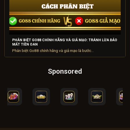
PHÂN BIỆT GO88 CHÍNH HÃNG VÀ GIẢ MẠO: TRÁNH LỪA ĐẢO
MẤT TIỀN OAN
Phân biệt Go88 chính hãng và giả mạo là bước...
Sponsored